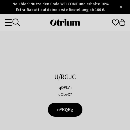
Otrium
Neu hier? Nutze den Code WELCOME und erhalte 10%
/
5
Extra-Rabatt auf deine erste Bestellung ab 100 €.
Trustpilot
score
Otrium
Categories
home
page
U/RGJC
qQPLVh
qObvX7
nYKQKg