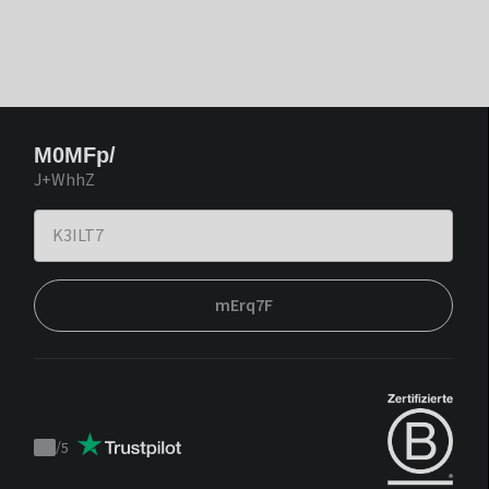
M0MFp/
J+WhhZ
mErq7F
/
5
Trustpilot
score