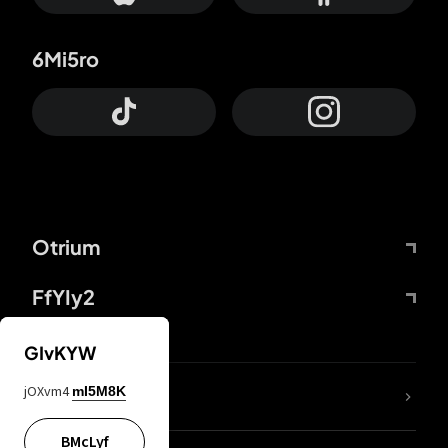
6Mi5ro
Otrium
FfYIy2
GIvKYW
jOXvm4
mI5M8K
DDcvSo
BMcLyf