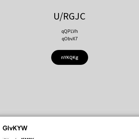
U/RGJC
qQPLVh
qObvX7
nYKQKg
GIvKYW