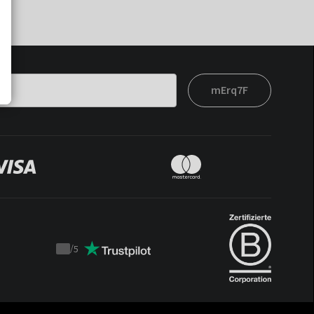
mErq7F
/
5
Trustpilot
score