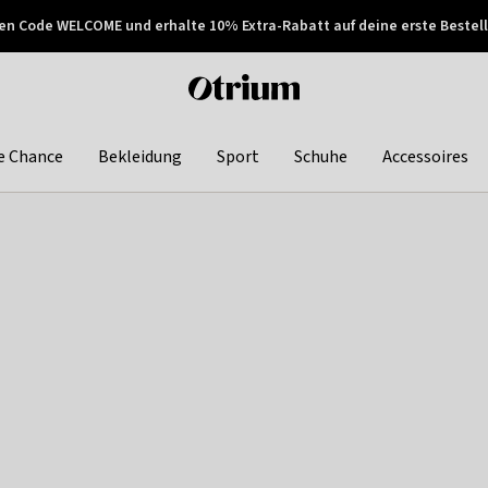
en Code WELCOME und erhalte 10% Extra-Rabatt auf deine erste Bestell
150€ !
Später zahlen
Otrium
home
page
e Chance
Bekleidung
Sport
Schuhe
Accessoires