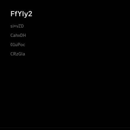
FfYIy2
si+vZD
CahxDH
01uPoc
CRzGla