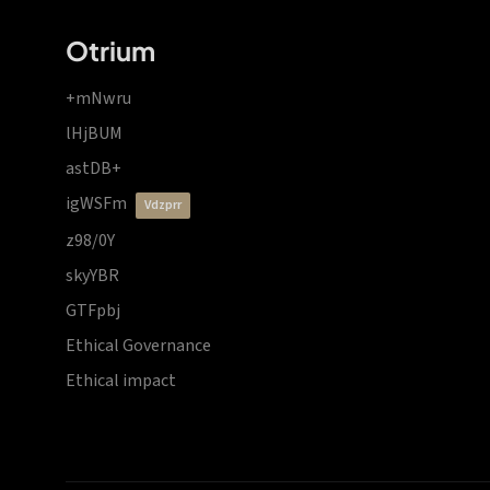
Otrium
+mNwru
lHjBUM
astDB+
igWSFm
vdzprr
z98/0Y
skyYBR
GTFpbj
Ethical Governance
Ethical impact