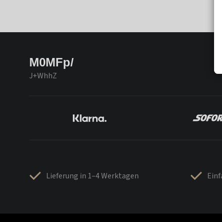
M0MFp/
J+WhhZ
Lieferung in 1–4 Werktagen
Ein