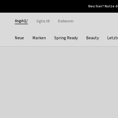
Otrium
Neu hier? Nutze d
Neue Angebote jede Woche
Kostenloser Versand ab 
Gender
8sgAQ/
SgteJ8
Dalwom
Neue
Marken
Spring Ready
Beauty
Letzt
Categories