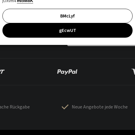
jOXvm4
mI5M8K
BMcLyf
gEcwUT
fache Rückgabe
Neue Angebote jede Woche