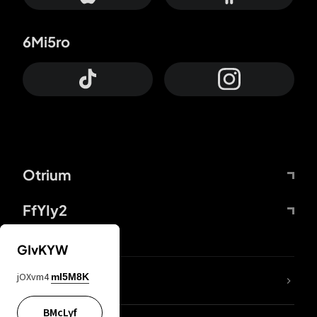
6Mi5ro
Otrium
FfYIy2
GIvKYW
jOXvm4
mI5M8K
DDcvSo
BMcLyf