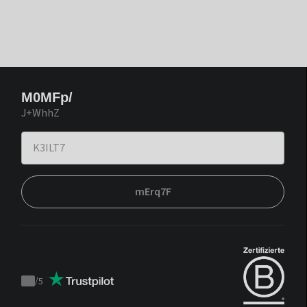
M0MFp/
J+WhhZ
mErq7F
/
5
Trustpilot
score