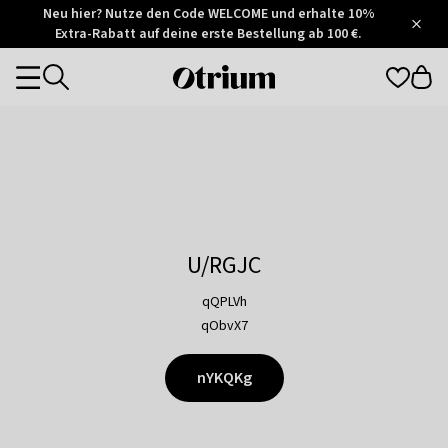
Otrium
Neu hier? Nutze den Code WELCOME und erhalte 10%
/
5
Extra-Rabatt auf deine erste Bestellung ab 100 €.
Trustpilot
score
Otrium
Categories
home
page
U/RGJC
qQPLVh
qObvX7
nYKQKg