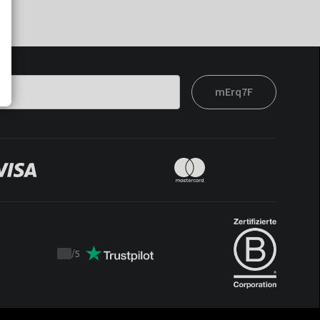
mErq7F
/
5
Trustpilot
score