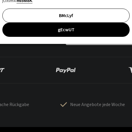
jOXvm4
mI5M8K
BMcLyf
gEcwUT
fache Rückgabe
Neue Angebote jede Woche