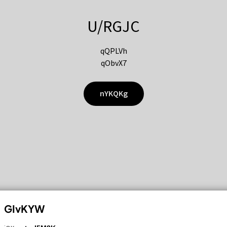
U/RGJC
qQPLVh
qObvX7
nYKQKg
GIvKYW