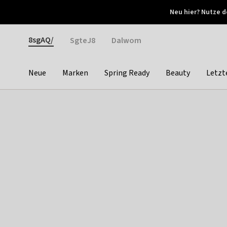
Otrium
Neu hier? Nutze d
Neue Angebote jede Woche
Kostenloser Versand ab 
Gender
8sgAQ/
SgteJ8
Dalwom
Neue
Marken
Spring Ready
Beauty
Letzt
Categories