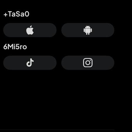
+TaSa0
6Mi5ro