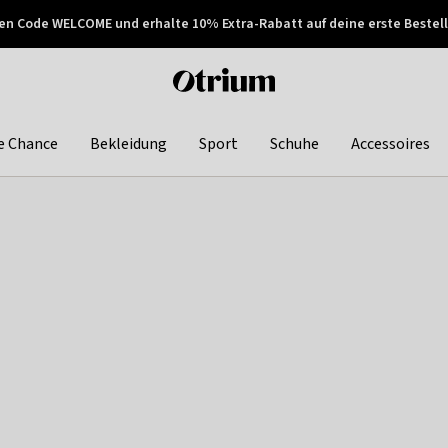
en Code WELCOME und erhalte 10% Extra-Rabatt auf deine erste Bestell
150€ !
Später zahlen
Otrium
home
page
e Chance
Bekleidung
Sport
Schuhe
Accessoires