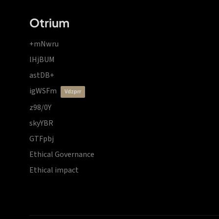
Otrium
+mNwru
lHjBUM
astDB+
igWSFm
vdzprr
z98/0Y
skyYBR
GTFpbj
Ethical Governance
Ethical impact