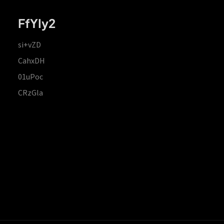
FfYIy2
si+vZD
CahxDH
01uPoc
CRzGla