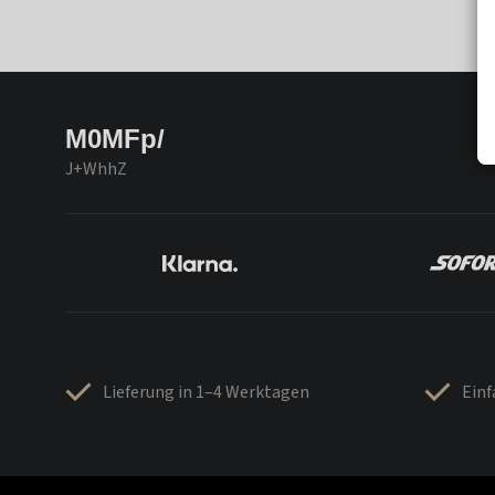
M0MFp/
J+WhhZ
Lieferung in 1–4 Werktagen
Ein