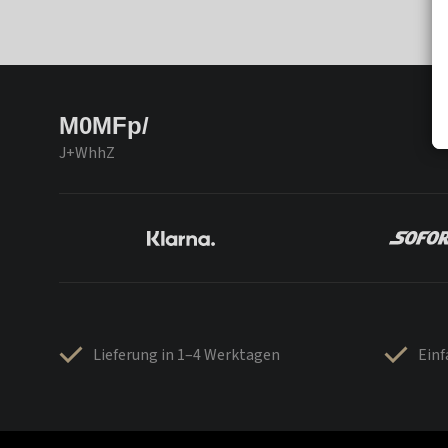
M0MFp/
J+WhhZ
Lieferung in 1–4 Werktagen
Ein