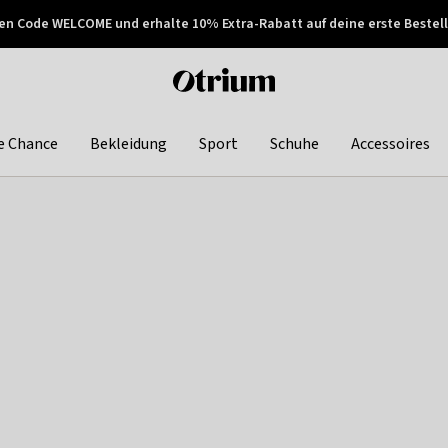
en Code WELCOME und erhalte 10% Extra-Rabatt auf deine erste Bestell
150€ !
Später zahlen
Otrium
home
page
e Chance
Bekleidung
Sport
Schuhe
Accessoires