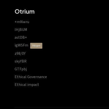
Otrium
+mNwru
lHjBUM
astDB+
igWSFm
vdzprr
z98/0Y
skyYBR
GTFpbj
Ethical Governance
Ethical impact