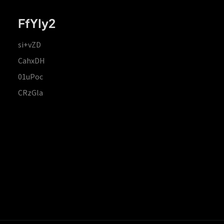
FfYIy2
si+vZD
CahxDH
01uPoc
CRzGla