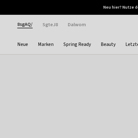
Otrium
Neu hier? Nutze d
Neue Angebote jede Woche
Kostenloser Versand ab 
Gender
8sgAQ/
SgteJ8
Dalwom
Neue
Marken
Spring Ready
Beauty
Letzt
Categories