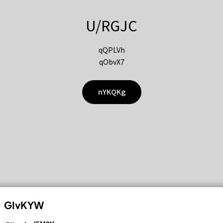
U/RGJC
qQPLVh
qObvX7
nYKQKg
GIvKYW