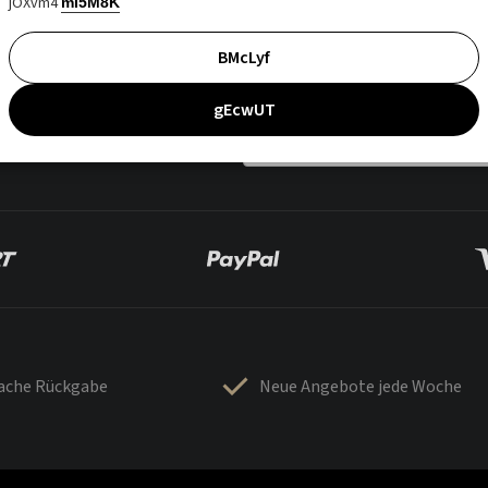
jOXvm4
mI5M8K
BMcLyf
gEcwUT
fache Rückgabe
Neue Angebote jede Woche