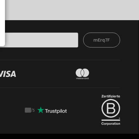
mErq7F
/
5
Trustpilot
score