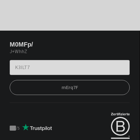
M0MFp/
J+WhhZ
mErq7F
/
5
Trustpilot
score