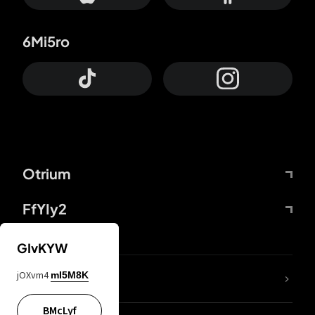
6Mi5ro
Otrium
FfYIy2
GIvKYW
jOXvm4
mI5M8K
DDcvSo
BMcLyf