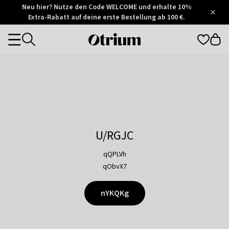
Otrium
Neu hier? Nutze den Code WELCOME und erhalte 10%
/
5
Extra-Rabatt auf deine erste Bestellung ab 100 €.
Trustpilot
score
Otrium
Categories
home
page
U/RGJC
qQPLVh
qObvX7
nYKQKg