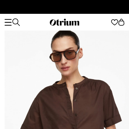
Otrium
Otrium
home
page