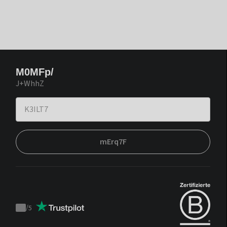
M0MFp/
J+WhhZ
mErq7F
/
5
Trustpilot
score