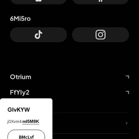
6Mi5ro
Otrium
FfYIy2
GIvKYW
jOXvm4
mI5M8K
DDcvSo
BMcLyf