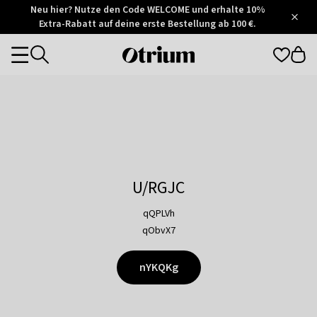
Otrium
Neu hier? Nutze den Code WELCOME und erhalte 10%
/
5
Extra-Rabatt auf deine erste Bestellung ab 100 €.
Trustpilot
score
Otrium
Categories
home
page
U/RGJC
qQPLVh
qObvX7
nYKQKg