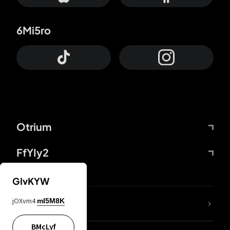
6Mi5ro
Otrium
FfYIy2
GIvKYW
jOXvm4
mI5M8K
DDcvSo
BMcLyf