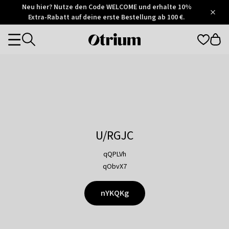
Otrium
Neu hier? Nutze den Code WELCOME und erhalte 10%
/
5
Extra-Rabatt auf deine erste Bestellung ab 100 €.
Trustpilot
score
Otrium
Categories
home
page
U/RGJC
qQPLVh
qObvX7
nYKQKg