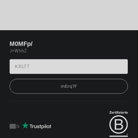
M0MFp/
J+WhhZ
mErq7F
/
5
Trustpilot
score