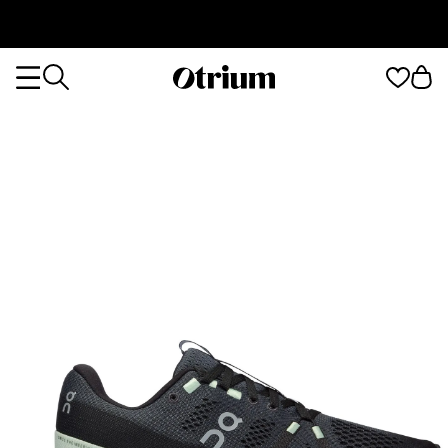
Otrium
Otrium
home
page