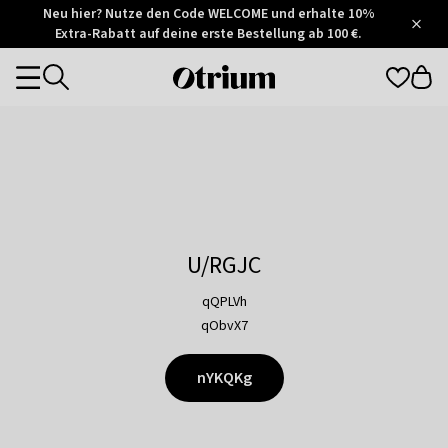
Otrium
Neu hier? Nutze den Code WELCOME und erhalte 10%
/
5
Extra-Rabatt auf deine erste Bestellung ab 100 €.
Trustpilot
score
Otrium
Categories
home
page
U/RGJC
qQPLVh
qObvX7
nYKQKg