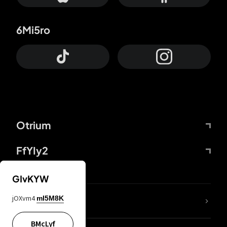
6Mi5ro
Otrium
FfYIy2
GIvKYW
jOXvm4
mI5M8K
DDcvSo
BMcLyf