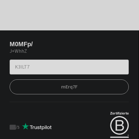
M0MFp/
J+WhhZ
mErq7F
/
5
Trustpilot
score