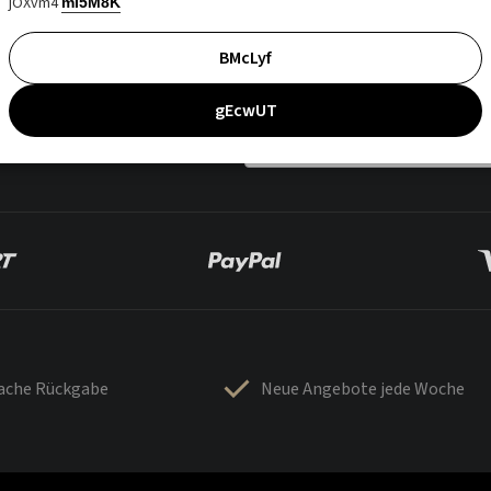
jOXvm4
mI5M8K
BMcLyf
gEcwUT
fache Rückgabe
Neue Angebote jede Woche