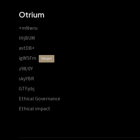
Otrium
+mNwru
lHjBUM
astDB+
igWSFm
vdzprr
z98/0Y
skyYBR
GTFpbj
Ethical Governance
Ethical impact