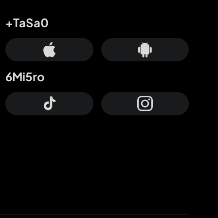
+TaSa0
6Mi5ro