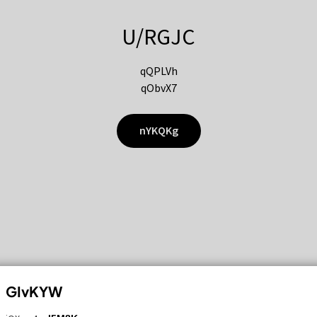
U/RGJC
qQPLVh
qObvX7
nYKQKg
GIvKYW