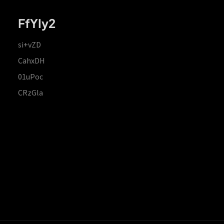
FfYIy2
si+vZD
CahxDH
01uPoc
CRzGla