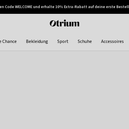
en Code WELCOME und erhalte 10% Extra-Rabatt auf deine erste Bestell
150€ !
Später zahlen
Otrium
home
page
e Chance
Bekleidung
Sport
Schuhe
Accessoires