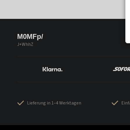
M0MFp/
J+WhhZ
Lieferung in 1–4 Werktagen
Ein