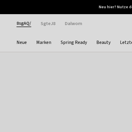
Otrium
Neu hier? Nutze d
Neue Angebote jede Woche
Kostenloser Versand ab 
Gender
8sgAQ/
SgteJ8
Dalwom
Neue
Marken
Spring Ready
Beauty
Letzt
Categories