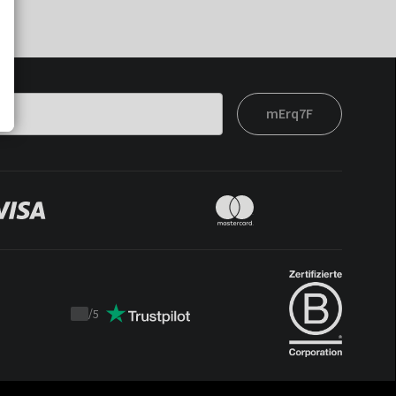
mErq7F
/
5
Trustpilot
score