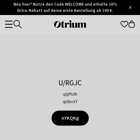
Otrium
Neu hier? Nutze den Code WELCOME und erhalte 10%
/
5
Extra-Rabatt auf deine erste Bestellung ab 100 €.
Trustpilot
score
Otrium
Categories
home
page
U/RGJC
qQPLVh
qObvX7
nYKQKg