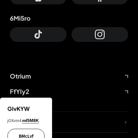
6Mi5ro
Otrium
FfYIy2
GIvKYW
jOXvm4
mI5M8K
DDcvSo
BMcLyf