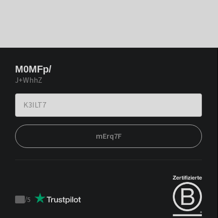
M0MFp/
J+WhhZ
mErq7F
/
5
Trustpilot
score