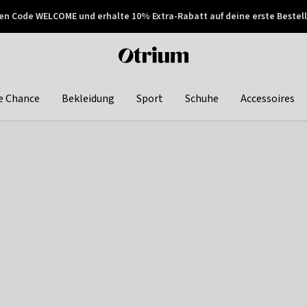
en Code WELCOME und erhalte 10% Extra-Rabatt auf deine erste Bestell
150€ !
Später zahlen
Otrium
home
page
e Chance
Bekleidung
Sport
Schuhe
Accessoires