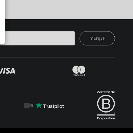
mErq7F
/
5
Trustpilot
score