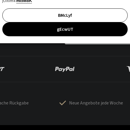
jOXvm4
mI5M8K
BMcLyf
gEcwUT
fache Rückgabe
Neue Angebote jede Woche