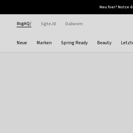
Otrium
Neu hier? Nutze d
Neue Angebote jede Woche
Kostenloser Versand ab 
Gender
8sgAQ/
SgteJ8
Dalwom
Neue
Marken
Spring Ready
Beauty
Letzt
Categories