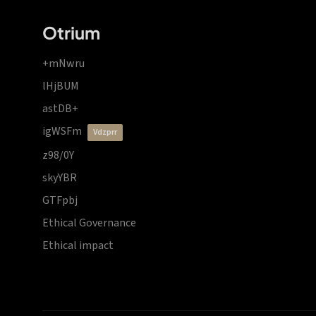
Otrium
+mNwru
lHjBUM
astDB+
igWSFm
vdzprr
z98/0Y
skyYBR
GTFpbj
Ethical Governance
Ethical impact