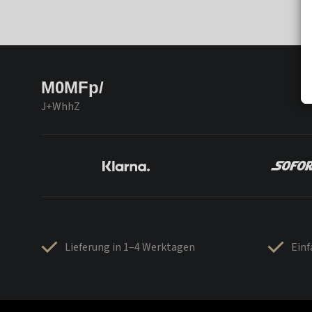
M0MFp/
J+WhhZ
Lieferung in 1–4 Werktagen
Ein