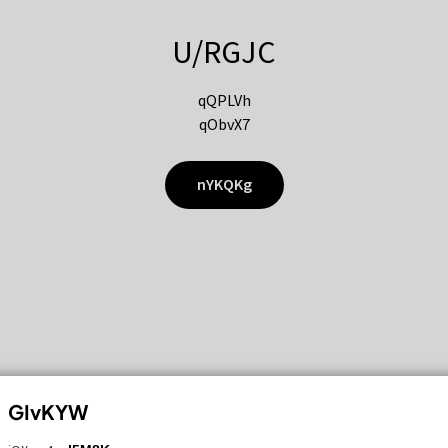
U/RGJC
qQPLVh
qObvX7
nYKQKg
GIvKYW