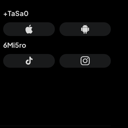
+TaSa0
6Mi5ro