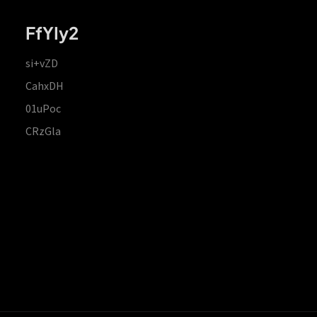
FfYIy2
si+vZD
CahxDH
01uPoc
CRzGla