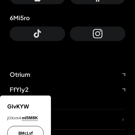
6Mi5ro
Otrium
FfYIy2
GIvKYW
jOXvm4
mI5M8K
DDcvSo
BMcLyf