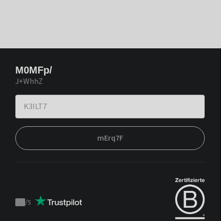
M0MFp/
J+WhhZ
mErq7F
/
5
Trustpilot
score