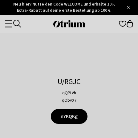
Otrium
Neu hier? Nutze den Code WELCOME und erhalte 10%
/
5
Extra-Rabatt auf deine erste Bestellung ab 100 €.
Trustpilot
score
Otrium
Categories
home
page
U/RGJC
qQPLVh
qObvX7
nYKQKg