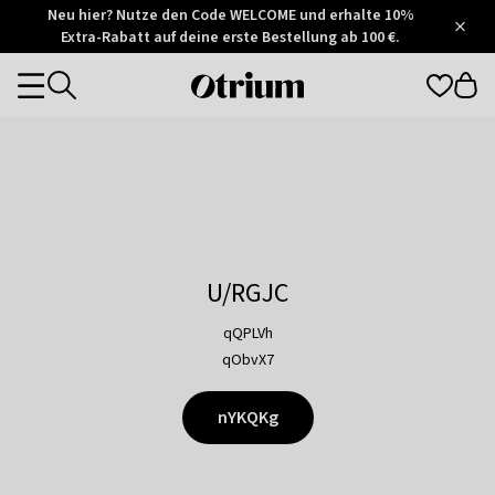
Otrium
Neu hier? Nutze den Code WELCOME und erhalte 10%
/
5
Extra-Rabatt auf deine erste Bestellung ab 100 €.
Trustpilot
score
Otrium
Categories
home
page
U/RGJC
qQPLVh
qObvX7
nYKQKg