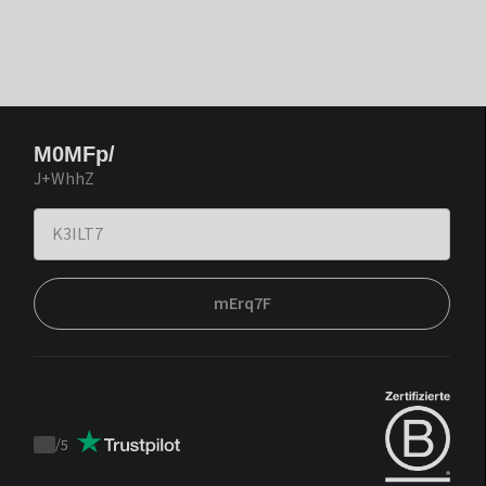
M0MFp/
J+WhhZ
mErq7F
/
5
Trustpilot
score