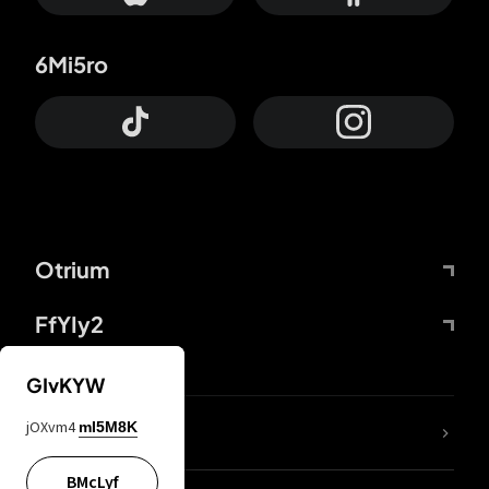
6Mi5ro
Otrium
FfYIy2
GIvKYW
jOXvm4
mI5M8K
DDcvSo
BMcLyf