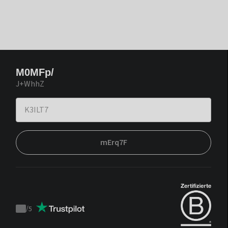
M0MFp/
J+WhhZ
mErq7F
/
5
Trustpilot
score