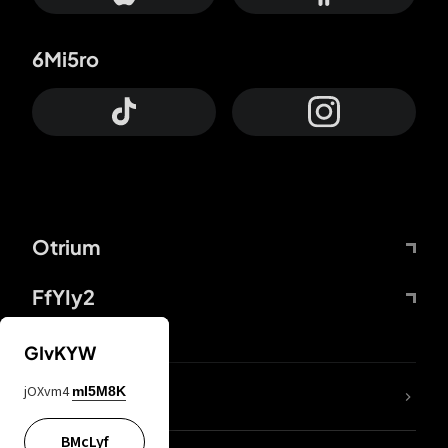
6Mi5ro
Otrium
FfYIy2
GIvKYW
jOXvm4
mI5M8K
DDcvSo
BMcLyf