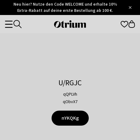
Otrium
Neu hier? Nutze den Code WELCOME und erhalte 10%
/
5
Extra-Rabatt auf deine erste Bestellung ab 100 €.
Trustpilot
score
Otrium
Categories
home
page
U/RGJC
qQPLVh
qObvX7
nYKQKg