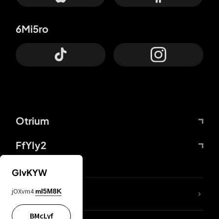
6Mi5ro
Otrium
FfYIy2
GIvKYW
jOXvm4
mI5M8K
DDcvSo
BMcLyf