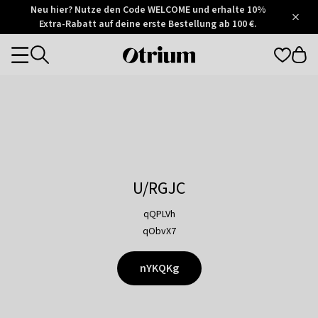
Otrium
Neu hier? Nutze den Code WELCOME und erhalte 10%
/
5
Extra-Rabatt auf deine erste Bestellung ab 100 €.
Trustpilot
score
Otrium
Categories
home
page
U/RGJC
qQPLVh
qObvX7
nYKQKg