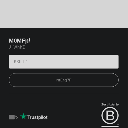
M0MFp/
J+WhhZ
mErq7F
/
5
Trustpilot
score