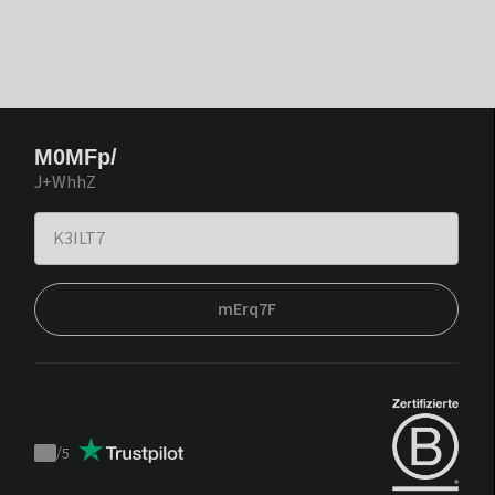
M0MFp/
J+WhhZ
mErq7F
/
5
Trustpilot
score