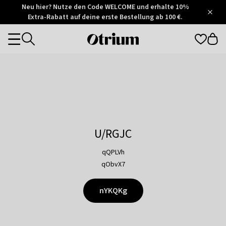
Otrium
Neu hier? Nutze den Code WELCOME und erhalte 10%
/
5
Extra-Rabatt auf deine erste Bestellung ab 100 €.
Trustpilot
score
Otrium
Categories
home
page
U/RGJC
qQPLVh
qObvX7
nYKQKg