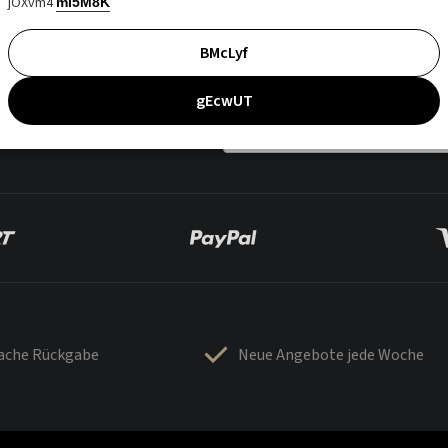
jOXvm4
mI5M8K
BMcLyf
gEcwUT
fache Rückgabe
Neue Angebote jede Woche