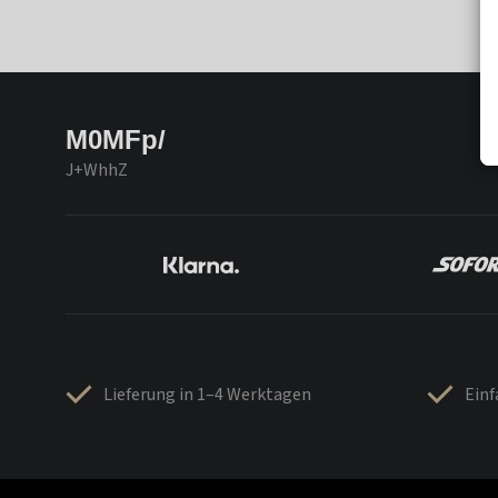
M0MFp/
J+WhhZ
Lieferung in 1–4 Werktagen
Ein