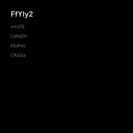
FfYIy2
si+vZD
CahxDH
01uPoc
CRzGla