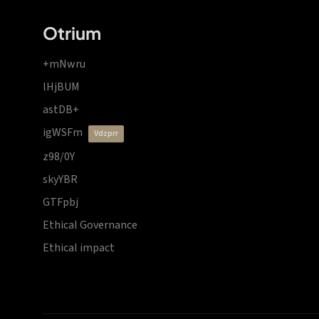
Otrium
+mNwru
lHjBUM
astDB+
igWSFm
vdzprr
z98/0Y
skyYBR
GTFpbj
Ethical Governance
Ethical impact