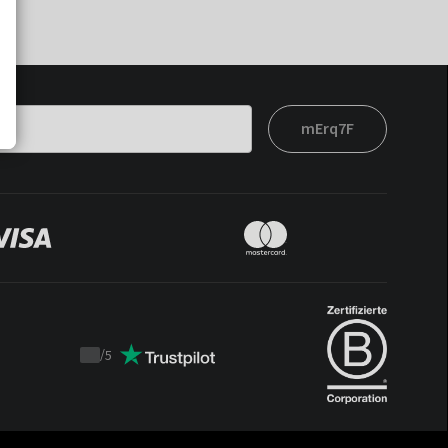
mErq7F
/
5
Trustpilot
score