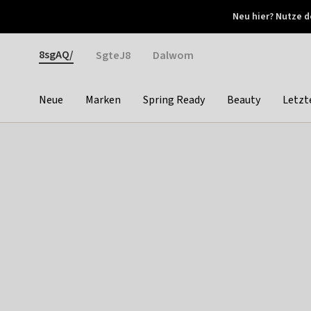
Otrium
Neu hier? Nutze d
Neue Angebote jede Woche
Kostenloser Versand ab 
Gender
8sgAQ/
SgteJ8
Dalwom
Neue
Marken
Spring Ready
Beauty
Letzt
Categories