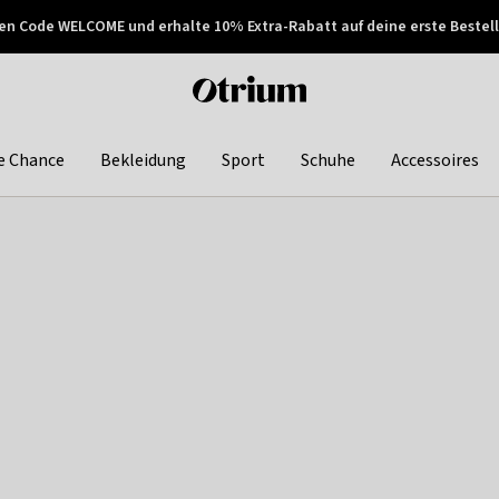
en Code WELCOME und erhalte 10% Extra-Rabatt auf deine erste Bestell
150€ !
Später zahlen
Otrium
home
page
e Chance
Bekleidung
Sport
Schuhe
Accessoires