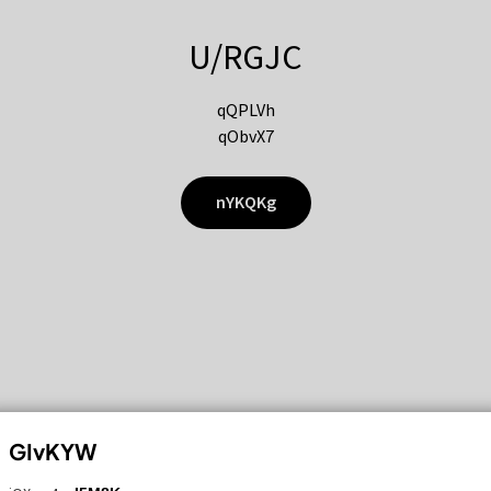
U/RGJC
qQPLVh
qObvX7
nYKQKg
GIvKYW