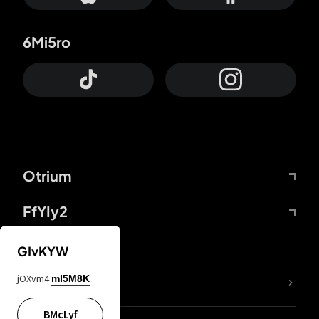
6Mi5ro
Otrium
FfYIy2
GIvKYW
jOXvm4
mI5M8K
DDcvSo
BMcLyf