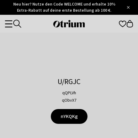
Otrium
Neu hier? Nutze den Code WELCOME und erhalte 10%
/
5
Extra-Rabatt auf deine erste Bestellung ab 100 €.
Trustpilot
score
Otrium
Categories
home
page
U/RGJC
qQPLVh
qObvX7
nYKQKg