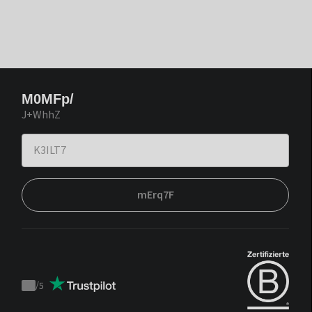
M0MFp/
J+WhhZ
mErq7F
/
5
Trustpilot
score