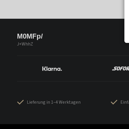
M0MFp/
J+WhhZ
Lieferung in 1–4 Werktagen
Ein