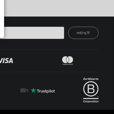
mErq7F
/
5
Trustpilot
score