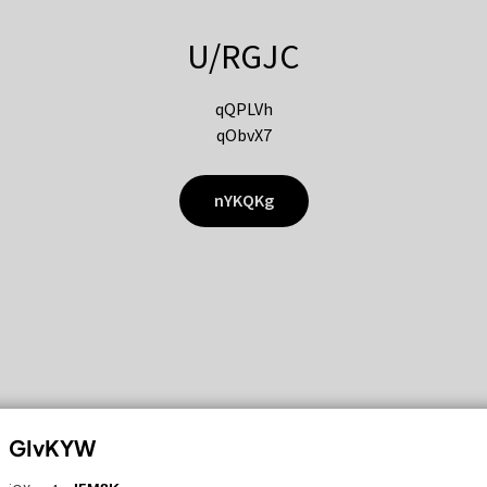
U/RGJC
qQPLVh
qObvX7
nYKQKg
GIvKYW