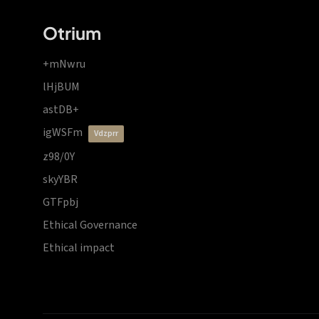
Otrium
+mNwru
lHjBUM
astDB+
igWSFm
vdzprr
z98/0Y
skyYBR
GTFpbj
Ethical Governance
Ethical impact