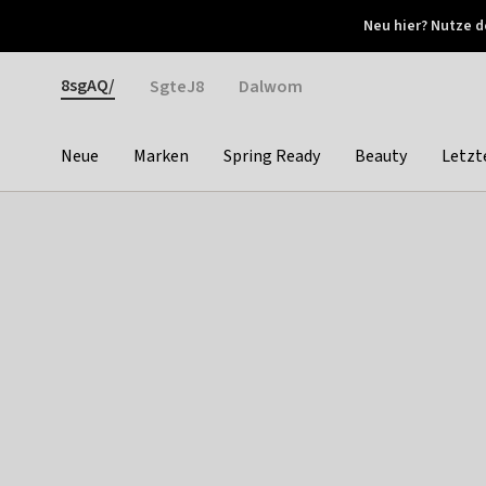
Otrium
Neu hier? Nutze d
Neue Angebote jede Woche
Kostenloser Versand ab 
Gender
8sgAQ/
SgteJ8
Dalwom
Neue
Marken
Spring Ready
Beauty
Letzt
Categories