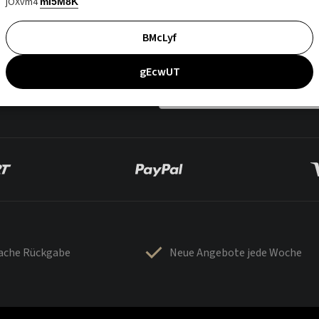
jOXvm4
mI5M8K
BMcLyf
gEcwUT
fache Rückgabe
Neue Angebote jede Woche