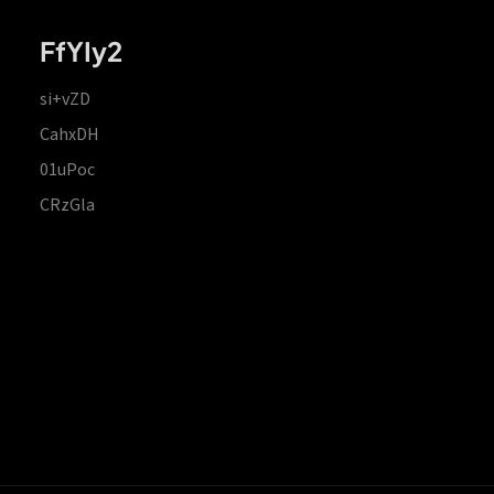
FfYIy2
si+vZD
CahxDH
01uPoc
CRzGla