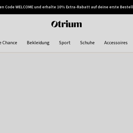
en Code WELCOME und erhalte 10% Extra-Rabatt auf deine erste Bestell
150€ !
Später zahlen
Otrium
home
page
e Chance
Bekleidung
Sport
Schuhe
Accessoires