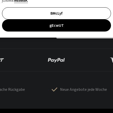
jOXvm4
mI5M8K
BMcLyf
gEcwUT
fache Rückgabe
Neue Angebote jede Woche