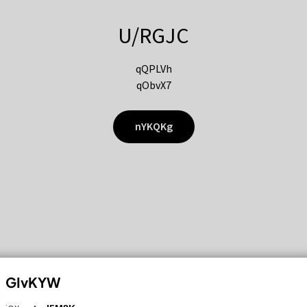
U/RGJC
qQPLVh
qObvX7
nYKQKg
GIvKYW