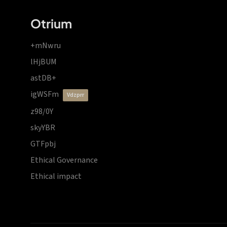
Otrium
+mNwru
lHjBUM
astDB+
igWSFm
vdzprr
z98/0Y
skyYBR
GTFpbj
Ethical Governance
Ethical impact