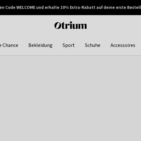
en Code WELCOME und erhalte 10% Extra-Rabatt auf deine erste Bestell
150€ !
Später zahlen
Otrium
home
page
e Chance
Bekleidung
Sport
Schuhe
Accessoires