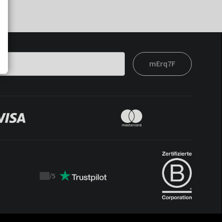
mErq7F
/
5
Trustpilot
score