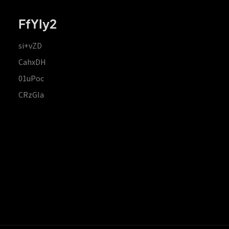
FfYIy2
si+vZD
CahxDH
01uPoc
CRzGla