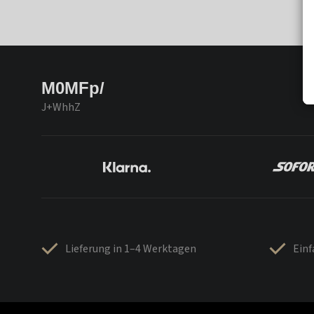
M0MFp/
J+WhhZ
Lieferung in 1–4 Werktagen
Ein