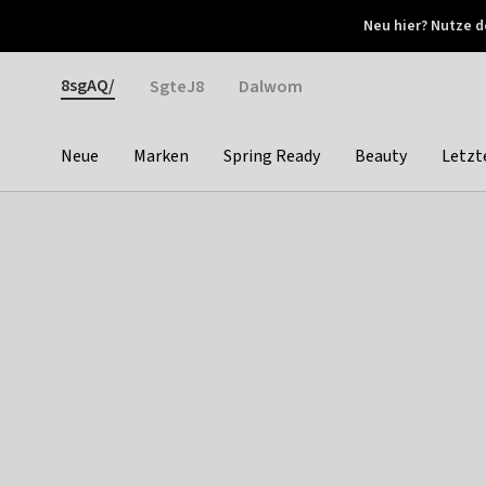
Otrium
Neu hier? Nutze d
Neue Angebote jede Woche
Kostenloser Versand ab 
Gender
8sgAQ/
SgteJ8
Dalwom
Neue
Marken
Spring Ready
Beauty
Letzt
Categories