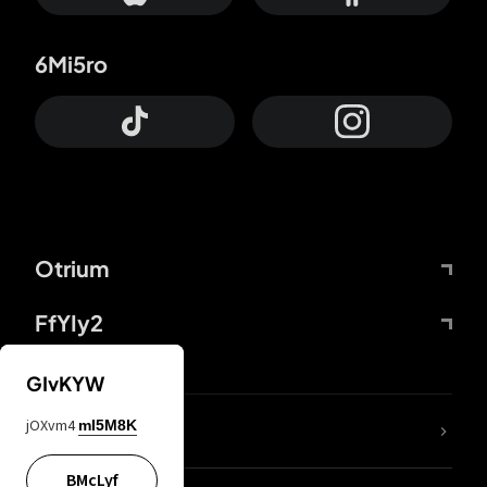
6Mi5ro
Otrium
FfYIy2
GIvKYW
jOXvm4
mI5M8K
DDcvSo
BMcLyf