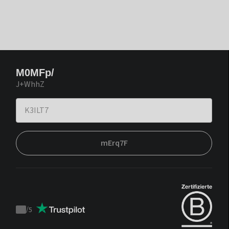
M0MFp/
J+WhhZ
mErq7F
/
5
Trustpilot
score