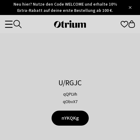
Otrium
Neu hier? Nutze den Code WELCOME und erhalte 10%
/
5
Extra-Rabatt auf deine erste Bestellung ab 100 €.
Trustpilot
score
Otrium
Categories
home
page
U/RGJC
qQPLVh
qObvX7
nYKQKg